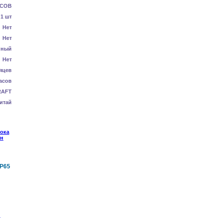
COB
1 шт
Нет
Нет
нный
Нет
яцев
асов
RAFT
итай
P65