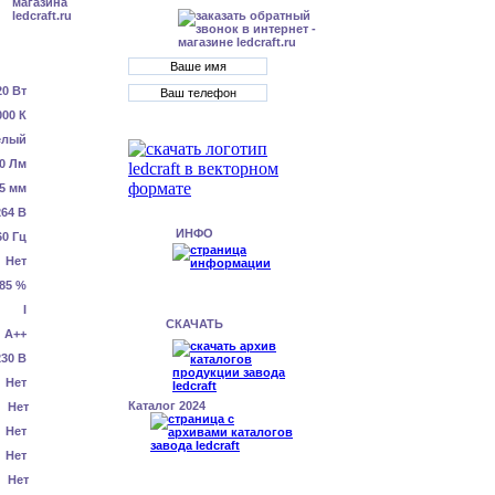
20 Вт
000 К
елый
0 Лм
5 мм
64 В
ИНФО
60 Гц
Нет
.85 %
I
СКАЧАТЬ
А++
230 В
Нет
Каталог 2024
Нет
Нет
Нет
Нет