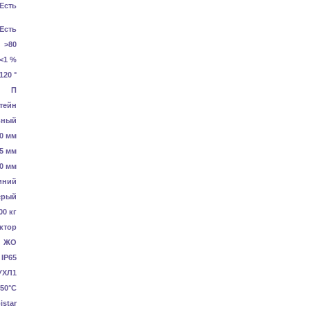
Есть
Есть
>80
<1 %
120 °
П
тейн
ьный
0 мм
5 мм
0 мм
иний
ерый
00 кг
ктор
ЖО
IP65
УХЛ1
+50°С
istar