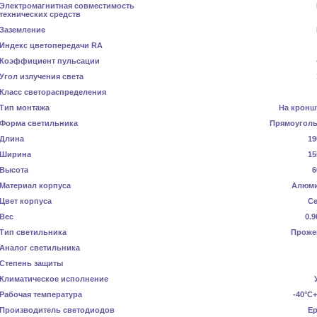
Электромагнитная совместимость
технических средств
Заземление
Индекс цветопередачи RA
Коэффициент пульсации
Угол излучения света
Класс светораспределения
Тип монтажа
На кронш
Форма светильника
Прямоугол
Длина
19
Ширина
15
Высота
6
Материал корпуса
Алюм
Цвет корпуса
С
Вес
0.9
Тип светильника
Проже
Аналог светильника
Степень защиты
Климатическое исполнение
Рабочая температура
-40°С
Производитель светодиодов
Ep