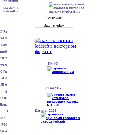
50 Вт
24 В
0 мм
иний
230 В
ИНФО
64 В
60 Гц
24 В
.25 А
СКАЧАТЬ
2
Есть
Есть
Каталог 2024
I
.97 %
IP20
УХЛ4