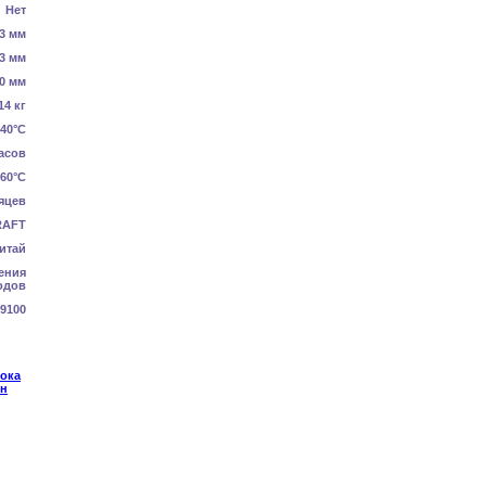
Нет
3 мм
3 мм
0 мм
14 кг
40°C
асов
+60°C
яцев
RAFT
итай
ения
одов
9100